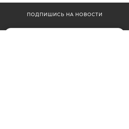
ПОДПИШИСЬ НА НОВОСТИ
МЫ В ДРУГИХ
МЫ В ДРУГИХ
ГОРОДАХ
ГОРОДАХ
Купить кальян в
Купить кальян Львов
Житомире
Купить кальян Одесса
Купить кальян в Сумах
Купить кальян Полтава
Купить кальян Винница
Купить кальян Ровно
Купить кальян Днепр
Купить кальян Харьков