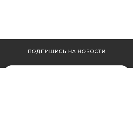
ПОДПИШИСЬ НА НОВОСТИ
МЫ В ДРУГИХ
МЫ В ДРУГИХ
ГОРОДАХ
ГОРОДАХ
Купить кальян в
Купить кальян Львов
Житомире