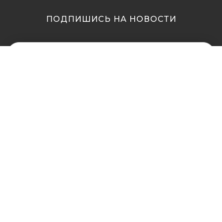
ПОДПИШИСЬ НА НОВОСТИ
МЫ В ДРУГИХ
МЫ В ДРУГИХ
ГОРОДАХ
ГОРОДАХ
Купить кальян в
Купить кальян Львов
Житомире
Купить кальян Одесса
Купить кальян в Сумах
Купить кальян Полтава
Купить кальян Винница
Купить кальян Ровно
Купить кальян Днепр
Купить кальян Харьков
(Днепропетровск)