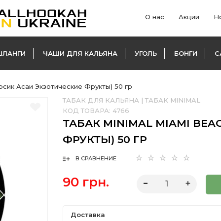
О нас
Акции
Н
ШЛАНГИ
ЧАШИ ДЛЯ КАЛЬЯНА
УГОЛЬ
БОНГИ
С
ерсик Асаи Экзотические Фрукты) 50 гр
ТАБАК ДЛЯ КАЛЬЯНА
|
ТАБАК MINIMAL
КОД ТОВАРА:
4766
ТАБАК MINIMAL MIAMI BEA
ФРУКТЫ) 50 ГР
В СРАВНЕНИЕ
90 грн.
Доставка