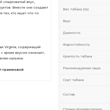
й сладковатый вкус,
руктов. Вместе они создают
Вес табака (гр)
 тех, кто ищет что-то
Вкус
Дымность
Жаростойкость
ак Virginia, содержащий
 с ярким вкусом означает,
Крепость табака
елям кальяна.
Рекомендуемая чаша
50-граммовой
Сорт табака
Состав
Страна производитель