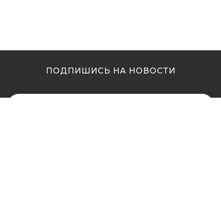
ПОДПИШИСЬ НА НОВОСТИ
МЫ В ДРУГИХ
МЫ В ДРУГИХ
ГОРОДАХ
ГОРОДАХ
Купить кальян в
Купить кальян Львов
Житомире
Купить кальян Одесса