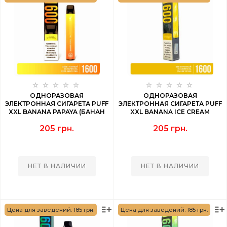
ОДНОРАЗОВАЯ
ОДНОРАЗОВАЯ
ЭЛЕКТРОННАЯ СИГАРЕТА PUFF
ЭЛЕКТРОННАЯ СИГАРЕТА PUFF
XXL BANANA PAPAYA (БАНАН
XXL BANANA ICE CREAM
ПАПАЙЯ) 1600 PUFF
(БАНАНОВОЕ МОРОЖЕНОЕ)
205 грн.
205 грн.
1600 PUFF
НЕТ В НАЛИЧИИ
НЕТ В НАЛИЧИИ
Цена для заведений: 185 грн.
Цена для заведений: 185 грн.