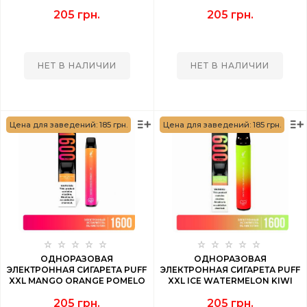
(СМЕШАННЫЕ ЯГОДЫ) 1600
(МАНГО АНАНАС) 1600 PUFF
205 грн.
205 грн.
PUFF
НЕТ В НАЛИЧИИ
НЕТ В НАЛИЧИИ
Цена для заведений: 185 грн.
Цена для заведений: 185 грн.
ОДНОРАЗОВАЯ
ОДНОРАЗОВАЯ
ЭЛЕКТРОННАЯ СИГАРЕТА PUFF
ЭЛЕКТРОННАЯ СИГАРЕТА PUFF
XXL MANGO ORANGE POMELO
XXL ICE WATERMELON KIWI
(МАНГО АПЕЛЬСИН ПОМЕЛО)
(АРБУЗ СО ЛЬДОМ КИВИ) 1600
205 грн.
205 грн.
1600 PUFF
PUFF