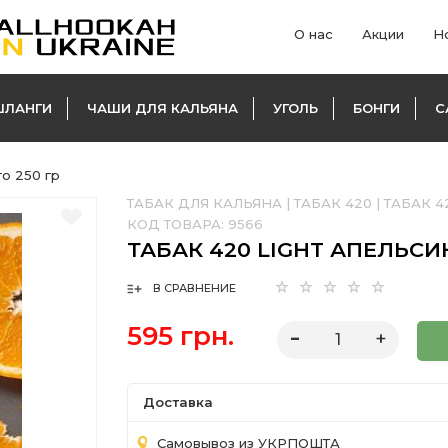
О нас
Акции
Н
ШЛАНГИ
ЧАШИ ДЛЯ КАЛЬЯНА
УГОЛЬ
БОНГИ
С
го 250 гр
ТАБАК ДЛЯ КАЛЬЯНА
|
ТАБАК 420
|
ТАБАК 4
КОД ТОВАРА:
9566
ТАБАК 420 LIGHT АПЕЛЬСИ
В СРАВНЕНИЕ
595 грн.
Доставка
Самовывоз из УКРПОШТА