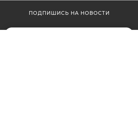
ПОДПИШИСЬ НА НОВОСТИ
МЫ В ДРУГИХ
МЫ В ДРУГИХ
ГОРОДАХ
ГОРОДАХ
Купить кальян в
Купить кальян Львов
Житомире
Купить кальян Одесса
Купить кальян в Сумах
Купить кальян Полтава
Купить кальян Винница
Купить кальян Ровно
Купить кальян Днепр
Купить кальян Харьков
(Днепропетровск)