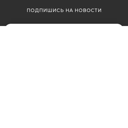
ПОДПИШИСЬ НА НОВОСТИ
МЫ В ДРУГИХ
МЫ В ДРУГИХ
ГОРОДАХ
ГОРОДАХ
Купить кальян в
Купить кальян Львов
Житомире
Купить кальян Одесса
Купить кальян в Сумах
Купить кальян Полтава
Купить кальян Винница
Купить кальян Ровно
Купить кальян Днепр
Купить кальян Харьков
(Днепропетровск)