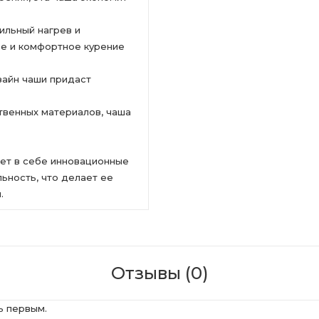
ильный нагрев и
ое и комфортное курение
зайн чаши придаст
твенных материалов, чаша
ает в себе инновационные
ьность, что делает ее
.
Отзывы (0)
ь первым.