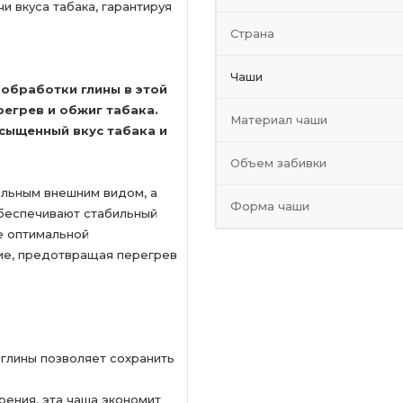
и вкуса табака, гарантируя
Страна
Чаши
обработки глины в этой
егрев и обжиг табака.
Материал чаши
асыщенный вкус табака и
Объем забивки
альным внешним видом, а
Форма чаши
обеспечивают стабильный
е оптимальной
ние, предотвращая перегрев
 глины позволяет сохранить
ения, эта чаша экономит