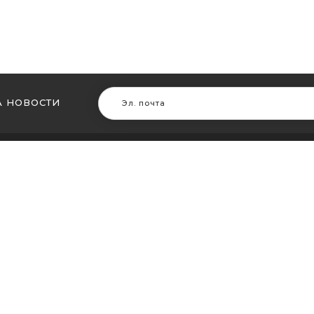
 НОВОСТИ
В ДРУГИХ ГОРОДАХ
МЫ В Д
ть кальян в Житомире
Купить ка
ть кальян в Сумах
Купить к
ть кальян Винница
Купить ка
ть кальян Днепр (Днепропетровск)
Купить ка
ть кальян Запорожье
Купить ка