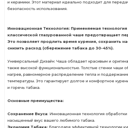
и керамики. Этот материал идеально подходит для передач
безопасность использования.
Инновационная Технология: Применяемая технология 
классической глазурованной чаше предотвращает пер
Это позволяет продлить время курения, сохранить н
снизить расход (сбережение табака до 30-45%).
Универсальный Дизайн: Чаша обладает красивым и оригин
также высокой функциональностью. Толстые стенки чаши 
нагрев, равномерное распределение тепла и поддержани
температуры. Это гарантирует долгое и комфортное куре
и горечь табака.
Основные преимущества:
Сохранение Вкуса
: Инновационная технология обработки
насыщенный вкус вашего любимого табака.
Экономия Табака:
Благодаря эффективной технологии кур