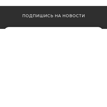
ПОДПИШИСЬ НА НОВОСТИ
МЫ В ДРУГИХ
МЫ В ДРУГИХ
ГОРОДАХ
ГОРОДАХ
Купить кальян в
Купить кальян Львов
Житомире
Купить кальян Одесса
Купить кальян в Сумах
Купить кальян Полтава
Купить кальян Винница
Купить кальян Ровно
Купить кальян Днепр