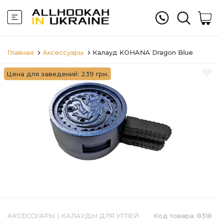
Главная
Аксессуары
Калауд KOHANA Dragon Blue
Цена для заведений: 239 грн.
АКСЕССУАРЫ
|
КАЛАУДЫ ДЛЯ УГЛЕЙ
Код товара:
8318