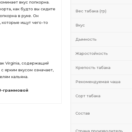
поминает вкус попкорна.
рта, как будто вы сидите
Вес табака (гр)
опкорна в руке. Он
 которые ищут чего-то
Вкус
Дымность
Жаростойкость
ак Virginia, содержащий
Крепость табака
 с ярким вкусом означает,
елям кальяна.
Рекомендуемая чаша
50-граммовой
Сорт табака
Состав
Страна производитель