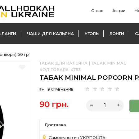
О нас
Акции
Н
ШЛАНГИ
ЧАШИ ДЛЯ КАЛЬЯНА
УГОЛЬ
БОНГИ
С
опкорн) 50 гр
ТАБАК ДЛЯ КАЛЬЯНА
|
ТАБАК MINIMAL
КОД ТОВАРА:
4753
ТАБАК MINIMAL POPCORN P
В СРАВНЕНИЕ
90 грн.
Доставка
Самовывоз из УКРПОШТА