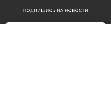
ПОДПИШИСЬ НА НОВОСТИ
МЫ В ДРУГИХ
МЫ В ДРУГИХ
ГОРОДАХ
ГОРОДАХ
Купить кальян в
Купить кальян Львов
Житомире
Купить кальян Одесса
Купить кальян в Сумах
Купить кальян Полтава
Купить кальян Винница
Купить кальян Ровно
Купить кальян Днепр
Купить кальян Харьков
(Днепропетровск)