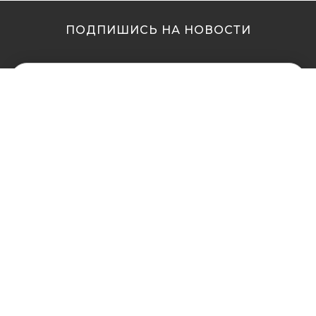
ПОДПИШИСЬ НА НОВОСТИ
МЫ В ДРУГИХ
МЫ В ДРУГИХ
ГОРОДАХ
ГОРОДАХ
Купить кальян в
Купить кальян Львов
Житомире
Купить кальян Одесса
Купить кальян в Сумах
Купить кальян Полтава
Купить кальян Винница
Купить кальян Ровно
Купить кальян Днепр
Купить кальян Харьков
(Днепропетровск)