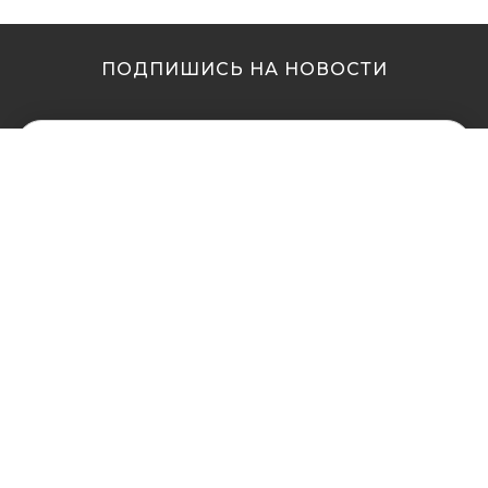
ПОДПИШИСЬ НА НОВОСТИ
МЫ В ДРУГИХ
МЫ В ДРУГИХ
ГОРОДАХ
ГОРОДАХ
Купить кальян в
Купить кальян Львов
Житомире
Купить кальян Одесса
Купить кальян в Сумах
Купить кальян Полтава
Купить кальян Винница
Купить кальян Ровно
Купить кальян Днепр