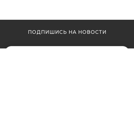
ПОДПИШИСЬ НА НОВОСТИ
МЫ В ДРУГИХ
МЫ В ДРУГИХ
ГОРОДАХ
ГОРОДАХ
Купить кальян в
Купить кальян Львов
Житомире
Купить кальян Одесса
Купить кальян в Сумах
Купить кальян Полтава