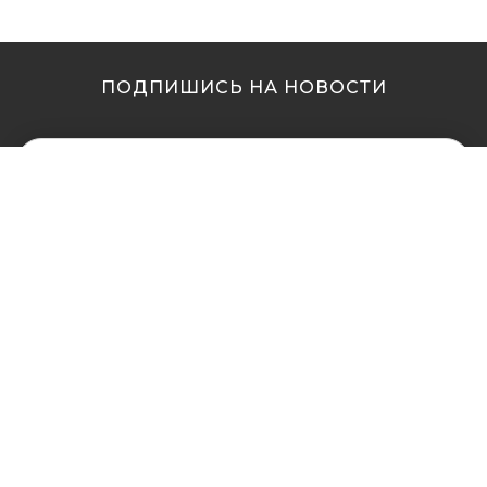
ПОДПИШИСЬ НА НОВОСТИ
МЫ В ДРУГИХ
МЫ В ДРУГИХ
ГОРОДАХ
ГОРОДАХ
Купить кальян в
Купить кальян Львов
Житомире
Купить кальян Одесса
Купить кальян в Сумах
Купить кальян Полтава
Купить кальян Винница
Купить кальян Ровно