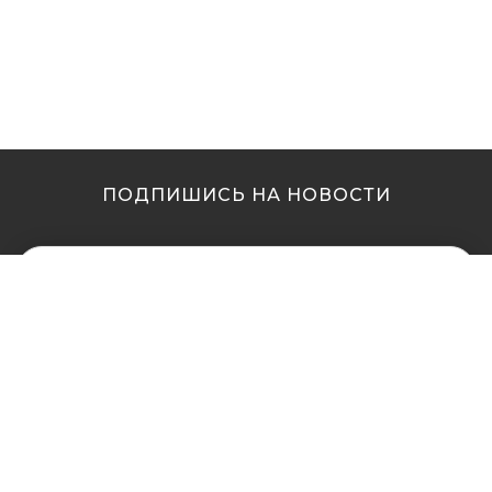
ПОДПИШИСЬ НА НОВОСТИ
МЫ В ДРУГИХ
МЫ В ДРУГИХ
ГОРОДАХ
ГОРОДАХ
Купить кальян в
Купить кальян Львов