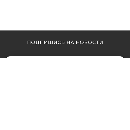
ПОДПИШИСЬ НА НОВОСТИ
МЫ В ДРУГИХ
МЫ В ДРУГИХ
ГОРОДАХ
ГОРОДАХ
Купить кальян в
Купить кальян Львов
Житомире
Купить кальян Одесса