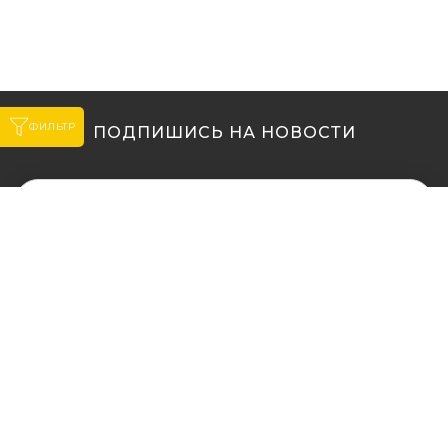
ФИЛЬТР
ПОДПИШИСЬ НА НОВОСТИ
МЫ В ДРУГИХ
МЫ В ДРУГИХ
ГОРОДАХ
ГОРОДАХ
Купить кальян в
Купить кальян Львов
Житомире
Купить кальян Одесса
Купить кальян в Сумах