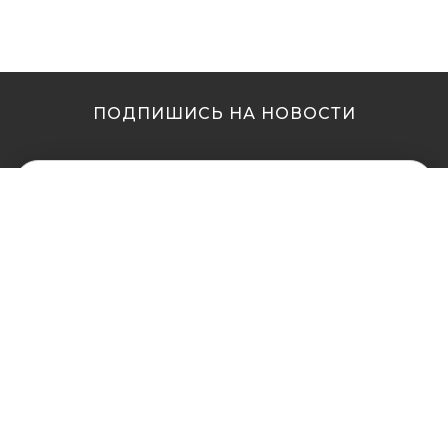
ПОДПИШИСЬ НА НОВОСТИ
МЫ В ДРУГИХ
МЫ В ДРУГИХ
ГОРОДАХ
ГОРОДАХ
Купить кальян в
Купить кальян Львов
Житомире
Купить кальян Одесса
Купить кальян в Сумах
Купить кальян Полтава