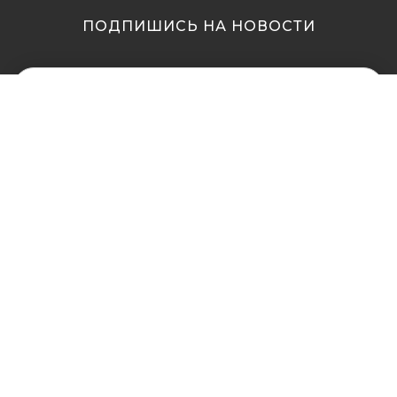
ПОДПИШИСЬ НА НОВОСТИ
МЫ В ДРУГИХ
МЫ В ДРУГИХ
ГОРОДАХ
ГОРОДАХ
Купить кальян в
Купить кальян Львов
Житомире
Купить кальян Одесса
Купить кальян в Сумах
Купить кальян Полтава
Купить кальян Винница
Купить кальян Ровно
Купить кальян Днепр
Купить кальян Харьков
(Днепропетровск)