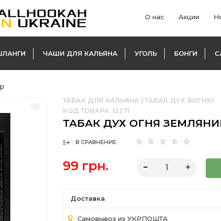
О нас
Акции
Н
ШЛАНГИ
ЧАШИ ДЛЯ КАЛЬЯНА
УГОЛЬ
БОНГИ
С
гр
ТАБАК ДЛЯ КАЛЬЯНА
|
ТАБАК ДУХ ВОГНЮ
КОД ТОВАРА:
12271
ТАБАК ДУХ ОГНЯ ЗЕМЛЯНИК
В СРАВНЕНИЕ
99 грн.
Доставка
Самовывоз из УКРПОШТА