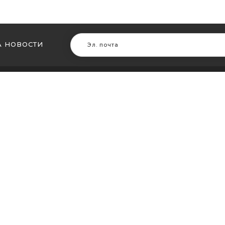
 НОВОСТИ
В ДРУГИХ ГОРОДАХ
МЫ В Д
ть кальян в Житомире
Купить ка
ть кальян в Сумах
Купить к
ть кальян Винница
Купить ка
ть кальян Днепр (Днепропетровск)
Купить ка
ть кальян Запорожье
Купить ка
ть кальян Кременчуг
Купить ка
ть кальян Кривой Рог
Купить ка