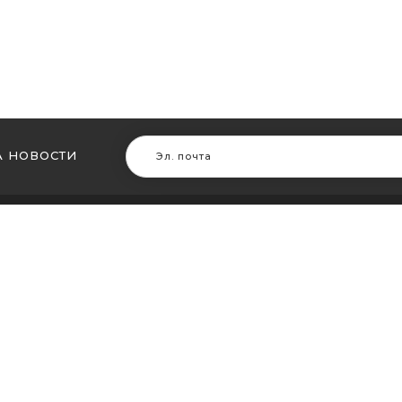
 НОВОСТИ
В ДРУГИХ ГОРОДАХ
МЫ В Д
ть кальян в Житомире
Купить ка
ть кальян в Сумах
Купить к
ть кальян Винница
Купить ка
ть кальян Днепр (Днепропетровск)
Купить ка