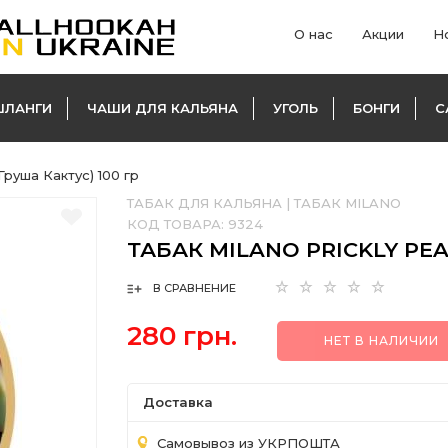
О нас
Акции
Н
ШЛАНГИ
ЧАШИ ДЛЯ КАЛЬЯНА
УГОЛЬ
БОНГИ
С
(Груша Кактус) 100 гр
ТАБАК ДЛЯ КАЛЬЯНА
|
ТАБАК MILANO
КОД ТОВАРА:
9324
ТАБАК MILANO PRICKLY PEA
В СРАВНЕНИЕ
280 грн.
НЕТ В НАЛИЧИИ
Доставка
Самовывоз из УКРПОШТА