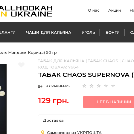
О нас
Акции
Н
ШЛАНГИ
ЧАШИ ДЛЯ КАЛЬЯНА
УГОЛЬ
БОНГИ
С
ель Миндаль Корица) 50 гр
ТАБАК ДЛЯ КАЛЬЯНА
|
ТАБАК CHAOS
|
CHAO
КОД ТОВАРА:
7664
ТАБАК CHAOS SUPERNOVA 
В СРАВНЕНИЕ
129 грн.
НЕТ В НАЛИЧИИ
Доставка
Самовывоз из УКРПОШТА