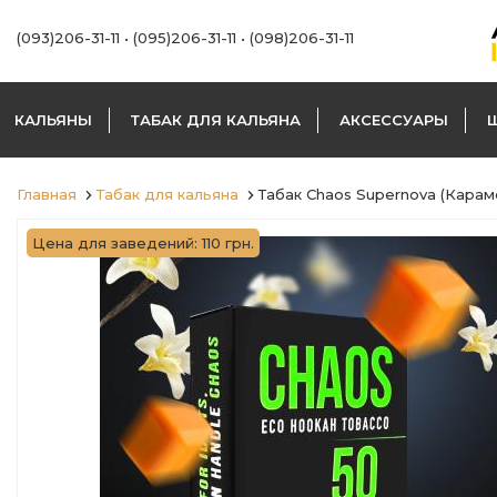
(093)206-31-11
•
(095)206-31-11
•
(098)206-31-11
КАЛЬЯНЫ
ТАБАК ДЛЯ КАЛЬЯНА
АКСЕССУАРЫ
Главная
Табак для кальяна
Табак Chaos Supernova (Карам
Цена для заведений: 110 грн.