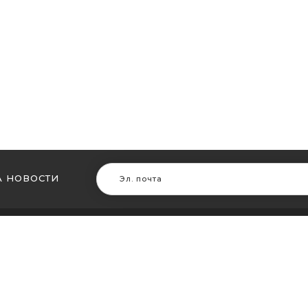
 НОВОСТИ
В ДРУГИХ ГОРОДАХ
МЫ В Д
ть кальян в Житомире
Купить ка
ть кальян в Сумах
Купить к