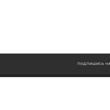
ПОДПИШИСЬ НА
МЫ 
Купи
Купи