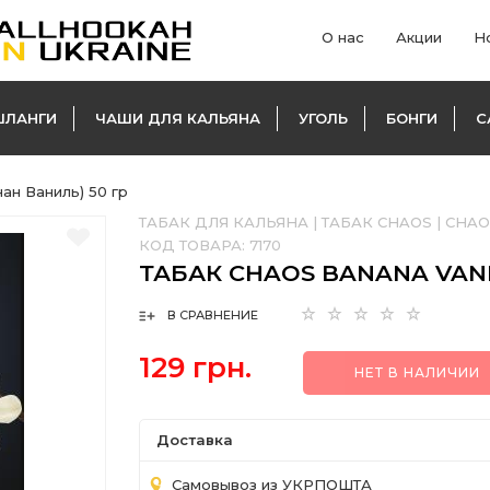
О нас
Акции
Н
ШЛАНГИ
ЧАШИ ДЛЯ КАЛЬЯНА
УГОЛЬ
БОНГИ
С
нан Ваниль) 50 гр
ТАБАК ДЛЯ КАЛЬЯНА
|
ТАБАК CHAOS
|
CHAO
КОД ТОВАРА:
7170
ТАБАК CHAOS BANANA VANI
В СРАВНЕНИЕ
129 грн.
НЕТ В НАЛИЧИИ
Доставка
Самовывоз из УКРПОШТА