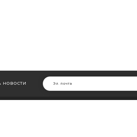
 НОВОСТИ
В ДРУГИХ ГОРОДАХ
МЫ В Д
ть кальян в Житомире
Купить ка
ть кальян в Сумах
Купить к