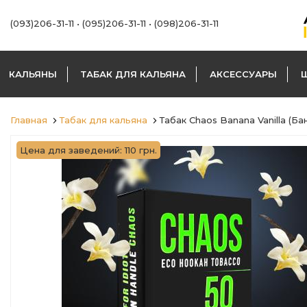
(093)206-31-11
•
(095)206-31-11
•
(098)206-31-11
КАЛЬЯНЫ
ТАБАК ДЛЯ КАЛЬЯНА
АКСЕССУАРЫ
Главная
Табак для кальяна
Табак Chaos Banana Vanilla (Ба
Цена для заведений: 110 грн.