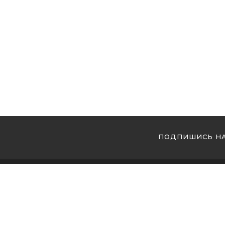
ПОДПИШИСЬ НА
МЫ 
Купи
Купи