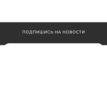
ПОДПИШИСЬ НА НОВОСТИ
МЫ В ДРУГИХ
МЫ В ДРУГИХ
ГОРОДАХ
ГОРОДАХ
Купить кальян в
Купить кальян Львов
Житомире
Купить кальян Одесса
Купить кальян в Сумах