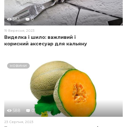
583
0
19 Вересня, 2023
Виделка і шило: важливий і
корисний аксесуар для кальяну
НОВИНИ
588
0
23 Серпня, 2023