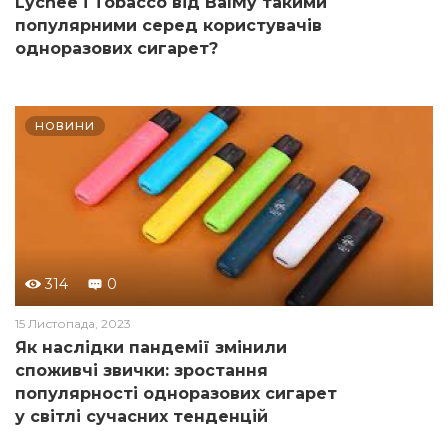
Lychee і Tobacco від BalMy такими
популярними серед користувачів
одноразових сигарет?
НОВИНИ
314
0
15 Листопада, 2023
Як наслідки пандемії змінили
споживчі звички: зростання
популярності одноразових сигарет
у світлі сучасних тенденцій