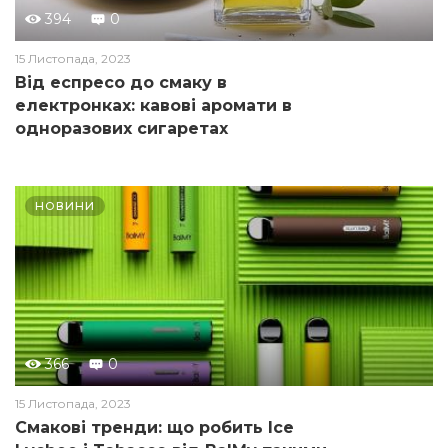
394
0
15 Листопада, 2023
Від еспресо до смаку в
електронках: кавові аромати в
одноразових сигаретах
НОВИНИ
366
0
15 Листопада, 2023
Смакові тренди: що робить Ice