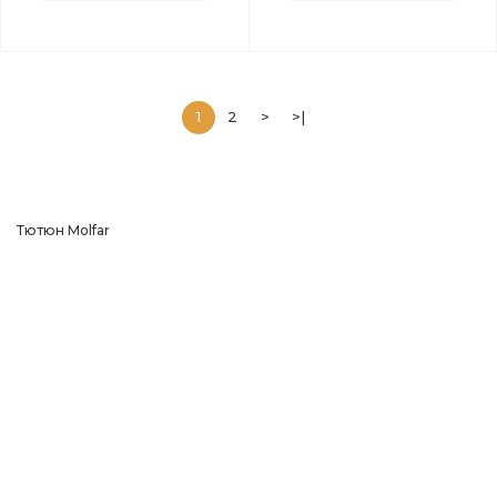
1
2
>
>|
Тютюн
Molfar