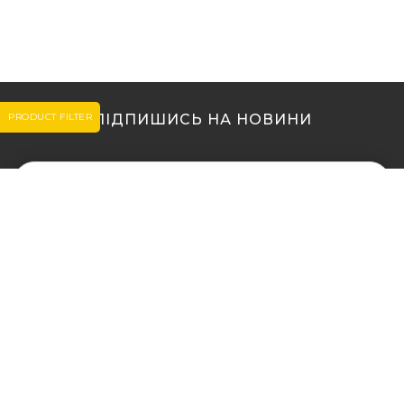
PRODUCT FILTER
ПІДПИШИСЬ НА НОВИНИ
МИ В ІНШИХ МІСТАХ
МИ В ІНШИХ МІСТАХ
Купити кальян у Житомирі
Купити кальян Львів
Купити кальян у Сумах
Купити кальян Одеса
Купити кальян Вінниця
Купити кальян Полтава