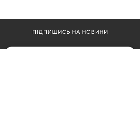
ПІДПИШИСЬ НА НОВИНИ
МИ В ІНШИХ МІСТАХ
МИ В ІНШИХ МІСТАХ
Купити кальян у Житомирі
Купити кальян Львів
Купити кальян у Сумах
Купити кальян Одеса
Купити кальян Вінниця
Купити кальян Полтава
Купити кальян Дніпро
Купити кальян Рівне