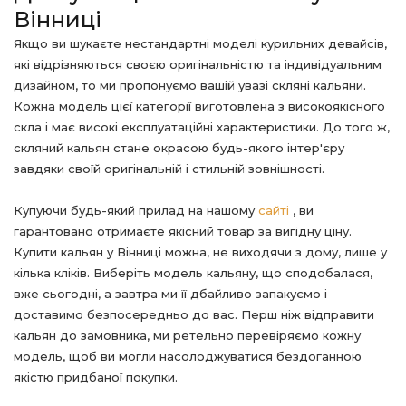
Вінниці
Якщо ви шукаєте нестандартні моделі курильних девайсів,
які відрізняються своєю оригінальністю та індивідуальним
дизайном, то ми пропонуємо вашій увазі скляні кальяни.
Кожна модель цієї категорії виготовлена з високоякісного
скла і має високі експлуатаційні характеристики. До того ж,
скляний кальян стане окрасою будь-якого інтер'єру
завдяки своїй оригінальній і стильній зовнішності.
Купуючи будь-який прилад на нашому
сайті
, ви
гарантовано отримаєте якісний товар за вигідну ціну.
Купити кальян у Вінниці можна, не виходячи з дому, лише у
кілька кліків. Виберіть модель кальяну, що сподобалася,
вже сьогодні, а завтра ми її дбайливо запакуємо і
доставимо безпосередньо до вас. Перш ніж відправити
кальян до замовника, ми ретельно перевіряємо кожну
модель, щоб ви могли насолоджуватися бездоганною
якістю придбаної покупки.