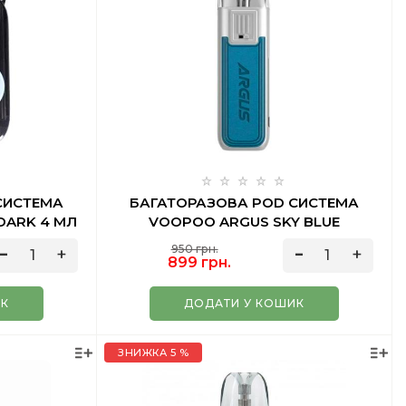
СИСТЕМА
БАГАТОРАЗОВА POD СИСТЕМА
 DARK 4 МЛ
VOOPOO ARGUS SKY BLUE
950 грн.
899 грн.
ИК
ДОДАТИ У КОШИК
ЗНИЖКА 5 %