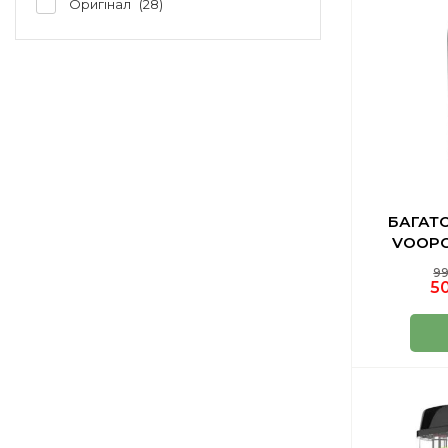
Оригінал
28
БАГАТ
VOOPO
99
50