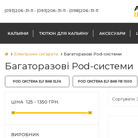
(093)206-31-11
•
(093)206-31-11
•
(098)206-31-11
КАЛЬЯНИ
ТЮТЮН ДЛЯ КАЛЬЯНУ
АКСЕСУАРИ
Електронні сигарети
Багаторазові Pod-системи
Багаторазові Pod-системи
POD СИСТЕМА ELF BAR ELFA
POD СИСТЕМА ELF BAR FB 1000
ЦІНА
125
-
1350
ГРН.
ВИРОБНИК