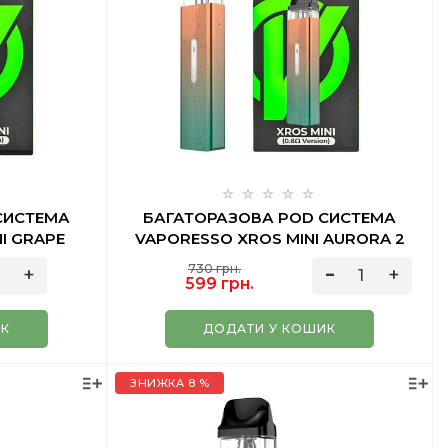
СИСТЕМА
БАГАТОРАЗОВА POD СИСТЕМА
I GRAPE
VAPORESSO XROS MINI AURORA 2
МЛ
730 грн.
599 грн.
ИК
ДОДАТИ У КОШИК
ЗНИЖКА 8 %