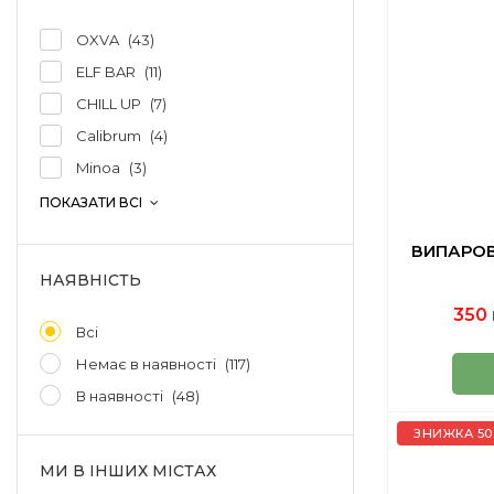
OXVA
43
ELF BAR
11
CHILL UP
7
Calibrum
4
Minoa
3
ПОКАЗАТИ ВСІ
ВИПАРОВУ
НАЯВНІСТЬ
350 
Всі
Немає в наявності
117
В наявності
48
ЗНИЖКА 50
МИ В ІНШИХ МІСТАХ