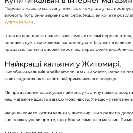
Купити кальян в інтернет магазин
Перевага нашого магазину полягає в тому, що у нас поєднуєтьс
виберіть потрібний варіант для себе. Якщо ви хочете розсл
купити кальян
.
Коли ви відвідаєте наш магазин, зможете самі переконатися, 
невелика сума, ми можемо запропонувати бюджетні кальяни. А
продаємо кальяни високої якості від перевірених виробників, я
Найкращі кальяни у Житомирі.
Виробники кальянів KhalilMamoon, AMY, Brodator, Paradise п
інших задовольнять навіть найпримхливішого покупця.
Ми представили вашій увазі найменшу частину нашого асортиме
наш магазин надасть вам цю можливість. У нашому магазині зн
Якщо ви хочете купити кальян у Житомирі, ми з радістю доп
і не пошкодували про те, що обрали саме наш магазин. Ви мо