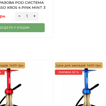
РАЗОВА POD СИСТЕМА
SO XROS 4 PINK MINT 3
МЛ
рн.
ДОДАТИ У КОШИК
адів: 1400 грн.
Ціна для закладів: 1400 грн.
%
ЗНИЖКА 50 %