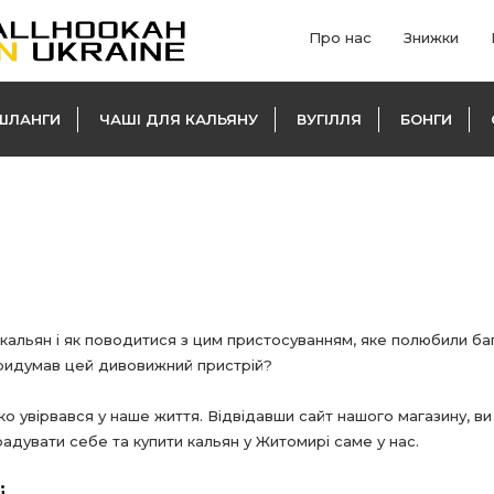
Про нас
Знижки
ШЛАНГИ
ЧАШІ ДЛЯ КАЛЬЯНУ
ВУГІЛЛЯ
БОНГИ
е кальян і як поводитися з цим пристосуванням, яке полюбили ба
 придумав цей дивовижний пристрій?
ко увірвався у наше життя. Відвідавши сайт нашого магазину, в
дувати себе та купити кальян у Житомирі саме у нас.