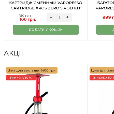
КАРТРИДЖ СМЕННЫЙ VAPORESSO
БАГАТО
CARTRIDGE XROS ZERO S POD KIT
VAPORES
2ML 1.0 OHM 1ШТ
150 грн.
999 г
100 грн.
ДОДАТИ У КОШИК
АКЦІЇ
Ціна для закладів: 1400 грн.
Ціна для закл
ЗНИЖКА 50 %
ЗНИЖКА 50 