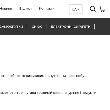
Новини
Відгуки
Контакти
САМОКРУТКИ
СНЮС
ЕЛЕКТРОННІ СИГАРЕТИ
гато любителів вишуканих відчуттів. Ви коли-небудь
и зможете торкнутися традицій кальянокуріння і подумки