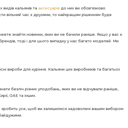
х видів кальянів та
аксесуарів
до них ви обов'язково
ти вільний час з друзями, то найкращим рішенням буде
ожете знайти новинки, яких ви не бачили раніше. Якщо у вас є
рендів, тоді і для цього випадку у нас багато моделей. Ми
ні вироби для куріння. Кальяни цих виробників та багатьох
нати безліч різних уподобань, яких ви не відчували раніше,
рії, ОАЕ та інших.
ід зробить усе, щоб ви залишилися задоволені вашим вибором
 байдужими.