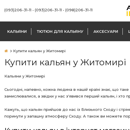
(093)206-31-11
•
(093)206-31-11
•
(098)206-31-11
КАЛЬЯНИ
ТЮТЮН ДЛЯ КАЛЬЯНУ
АКСЕСУАРИ
Купити кальян у Житомирі
Купити кальян у Житомирі
Кальяни у Житомирі
Сьогодні, напевно, кожна людина в нашій країні знає, що так
замислювалися, а звідки у нас з'явився перший кальян, і хто
Кажуть, що кальян прийшов до нас із Близького Сходу і стрім
поринути у запашну атмосферу Сходу. А також ви можете пора