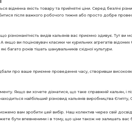
і
я відмінна якість товару та прийнятні ціни. Серед безлічі різни
абитися після важкого робочого тижня або просто добре провес
що різноманітність видів кальянів вас приємно здивує. Тут ви м
 якщо ви поціновувач класики чи курильних агрегатів відомих б
кі багато років тішать шанувальників східної культури.
одбали про ваше приємне проведення часу, створивши високоякіс
нту. Якщо ви хочете дізнатися, що таке справжній кальян, і піз
аходиться найбільший різновид кальянів виробництва Єгипту, Си
оможемо вам зробити цей вибір. Наш колектив через свій досв
жете бути впевненими і в тому, що ціни також не залишать вас