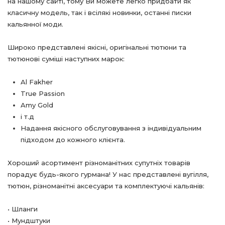
на нашому сайті, тому Ви можете легко придбати як
класичну модель, так і всілякі новинки, останні писки
кальянної моди.
Широко представлені якісні, оригінальні тютюни та
тютюнові суміші наступних марок:
Al Fakher
True Passion
Amy Gold
і т.д
Надання якісного обслуговування з індивідуальним
підходом до кожного клієнта.
Хороший асортимент різноманітних супутніх товарів
порадує будь-якого гурмана! У нас представлені вугілля,
тютюн, різноманітні аксесуари та комплектуючі кальянів:
• Шланги
• Мундштуки