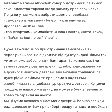
Інтернет магазин Allhookah суворо дотримується вимог
законодавства України щодо захисту прав споживача.
Покупки у нас можна забрати двома способами:
• самовивіз із магазину «Імперія кальянів» на вул.
Ярославській 10 м. Київ;
• транспортними компаніями «Нова Пошта», «АвтоЛюкс»,
«ІнТайм» та інші по всій Україні.
Дуже важливо, щоб при отриманні замовлення ви
перевірили його, не відходячи від пункту видачі! Тільки так
ми зможемо забезпечити Вам гарантію компенсації чи
заміни товару у разі виявлення шлюбу, пошкодження чи
відсутності якихось деталей. Такі випадки трапляються
дуже рідко, оскільки ми працюємо з надійними
виробниками та службами кур'єрських доставок. Купуючи
продукцію нашого магазину, ви можете бути впевнені як
товар та гарантія на нього!
Ми цінуємо кожного з Вас! Менеджери Allhookah завжди
раді допомогти Вам при виборі товару та надати необхідні