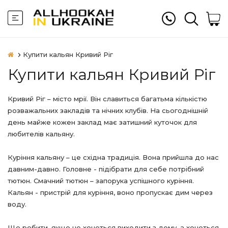
Купити кальян Кривий Ріг
Купити кальян Кривий Ріг
Кривий Ріг – місто мрії. Він славиться багатьма кількістю
розважальних закладів та нічних клубів. На сьогоднішній
день майже кожен заклад має затишний куточок для
любителів кальяну.
Куріння кальяну – це східна традиція. Вона прийшла до нас
давним-давно. Головне - підібрати для себе потрібний
тютюн. Смачний тютюн – запорука успішного куріння.
Кальян - пристрій для куріння, воно пропускає дим через
воду.
Що робити, якщо не хочеться виходити з дому, а хочеться