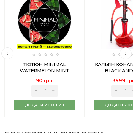
ТЮТЮН MINIMAL
КАЛЬЯН KOHAN
WATERMELON MINT
BLACK AND
(КАВУН М'ЯТА) 50 ГР
90 грн.
3999 гр
ДОДАТИ У КОШИК
ДОДАТИ У К