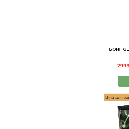
БОНГ GL
2999
Ціна для зак