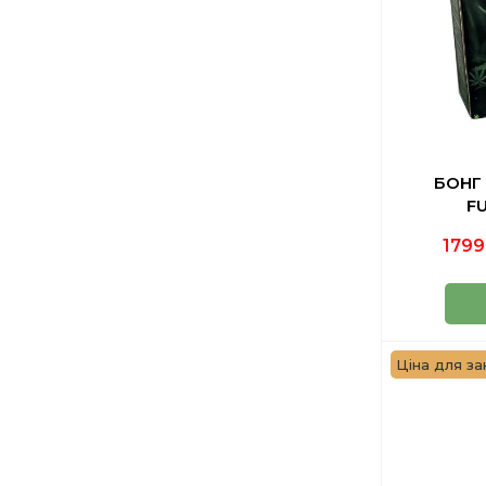
БОНГ 
F
1799
Ціна для зак