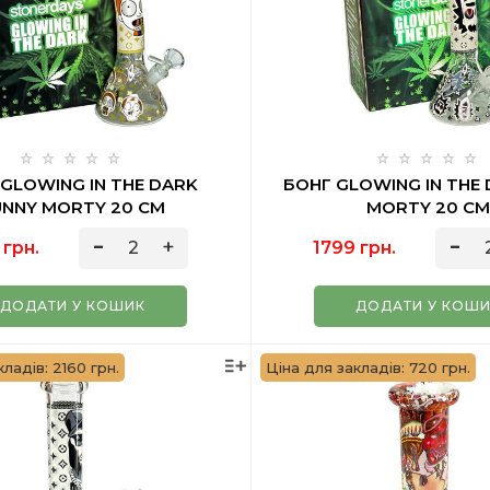
GLOWING IN THE DARK
БОНГ GLOWING IN THE 
UNNY MORTY 20 СМ
MORTY 20 С
 грн.
1799 грн.
ДОДАТИ У КОШИК
ДОДАТИ У КОШ
ладів: 2160 грн.
Ціна для закладів: 720 грн.