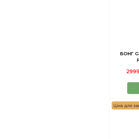
БОНГ G
2999
Ціна для за