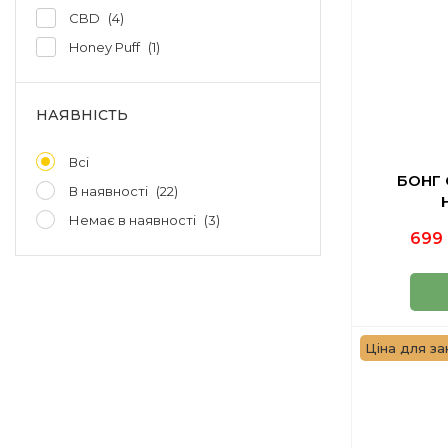
CBD
4
Honey Puff
1
НАЯВНІСТЬ
Всі
БОНГ 
В наявності
22
Немає в наявності
3
699 
Ціна для зак