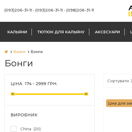
(093)206-31-11
•
(093)206-31-11
•
(098)206-31-11
КАЛЬЯНИ
ТЮТЮН ДЛЯ КАЛЬЯНУ
АКСЕСУАРИ
Бонги
Бонги
Бонги
ЦІНА
174
-
2999
ГРН.
Ціна для за
ВИРОБНИК
China
20