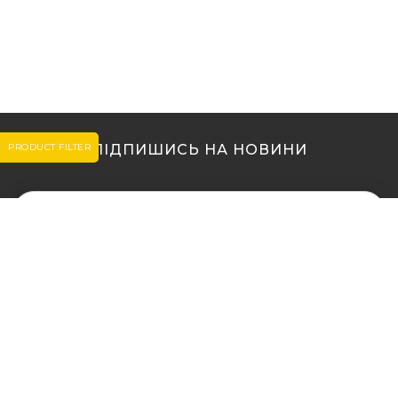
PRODUCT FILTER
ПІДПИШИСЬ НА НОВИНИ
МИ В ІНШИХ МІСТАХ
МИ В ІНШИХ МІСТАХ
Купити кальян у Житомирі
Купити кальян Львів
Купити кальян у Сумах
Купити кальян Одеса