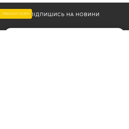
PRODUCT FILTER
ПІДПИШИСЬ НА НОВИНИ
МИ В ІНШИХ МІСТАХ
МИ В ІНШИХ МІСТАХ
Купити кальян у Житомирі
Купити кальян Львів
Купити кальян у Сумах
Купити кальян Одеса
Купити кальян Вінниця
Купити кальян Полтава
Купити кальян Дніпро
Купити кальян Рівне
(Дніпропетровськ)
Купити кальян Харків
Купити кальян Запоріжжя