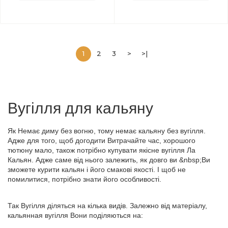
1
2
3
>
>|
Вугілля для кальяну
Як Немає диму без вогню, тому немає кальяну без вугілля.
Адже для того, щоб догодити Витрачайте час, хорошого
тютюну мало, також потрібно купувати якісне вугілля Ла
Кальян. Адже саме від нього залежить, як довго ви &
nbsp
;Ви
зможете курити кальян і його смакові якості. І щоб не
помилитися, потрібно знати його особливості.
Так Вугілля діляться на кілька видів. Залежно від матеріалу,
кальянная вугілля Вони поділяються на: