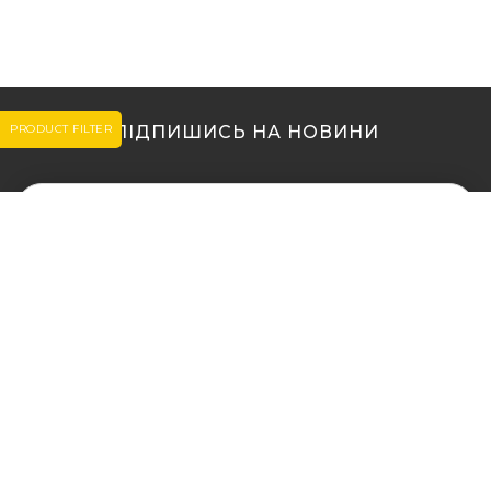
PRODUCT FILTER
ПІДПИШИСЬ НА НОВИНИ
МИ В ІНШИХ МІСТАХ
МИ В ІНШИХ МІСТАХ
Купити кальян у Житомирі
Купити кальян Львів
Купити кальян у Сумах
Купити кальян Одеса
Купити кальян Вінниця
Купити кальян Полтава