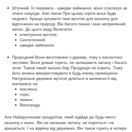
Штучний. Їх перевага - швидке займання, воно спалахує за
лічені секунди. Але також При цьому горіти вона буде
недовго. Краще купувати таке вугілля для кальяну для
відпочинок на природі. Він багато пахне і має неприємний
запах. До цього виду Включити:
електричне вугілля;
Синтетичний;
швидке займання.
Природний Вони виготовлені з дерева, тому є екологічно
чистими. Вони довше горять, не залишають запаху і багато
золи. Також такий кальян-бар Продукція не іскрить. Тому
його можна використовувати в будь-якому приміщенні.
Натуральне деревне вугілля ділиться в залежності від
матеріалу на:
маслина;
горіх;
лимон;
Винограду.
Але Найзручнішим продуктом, який підійде до будь-якого
кальяну є кокос. Він не залишає запаху, не іскриться і не
кришиться. І на відміну від деревних, Він також горить в чотири