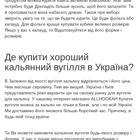
продуктом можна курити навіть великою компанією. Але, вам
потрібно буде Докладіть більше зусиль, щоб його запалити. Та
й прогрівається вона набагато довше. Також при виборі
зверніть увагу на те, що ви будете курити. Це буде фольга або
калауд. Для фольги краще купувати кубики великих розмірів.
Якщо у вас є калауд, то Відштовхуйтеся від його форми і
розмірів.
Де купити хороший
кальянний вугілля в Україна?
В Залежно від якості вугілля кальяну відрізняється і його ціна.
Чим якісніше сировину, Тим він вищий. Україна і Київ
представляють різні варіанти цін на своєму ринку для вугілля
для кальяну. У нашому інтернет-магазині
ALLHOOKAH
Купити
вугілля можна за кальян не тільки в Києві, але і по всій Україні.
Ми доставимо його якомога більше Короткий час. Причому, в
будь-якій точці країни.
Ти Ви можете замовити кальянне вугілля будь-якого розміру і
форми. У нас є тільки якісна продукція від виробників з