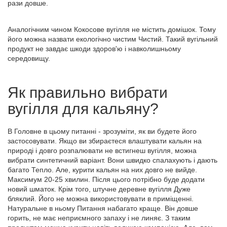
рази довше.
Аналогічним чином Кокосове вугілля не містить домішок. Тому
його можна назвати екологічно чистим Чистий. Такий вугільний
продукт не завдає шкоди здоров'ю і навколишньому
середовищу.
Як правильно вибрати
вугілля для кальяну?
В Головне в цьому питанні - зрозуміти, як ви будете його
застосовувати. Якщо ви збираєтеся влаштувати кальян на
природі і довго розпалювати не встигнеш вугілля, можна
вибрати синтетичний варіант. Вони швидко спалахують і дають
багато Тепло. Але, курити кальян на них довго не вийде.
Максимум 20-25 хвилин. Після цього потрібно буде додати
новий шматок. Крім того, штучне деревне вугілля Дуже
бляклий. Його не можна використовувати в приміщенні.
Натуральне в ньому Питання набагато краще. Він довше
горить, не має неприємного запаху і не линяє. З таким