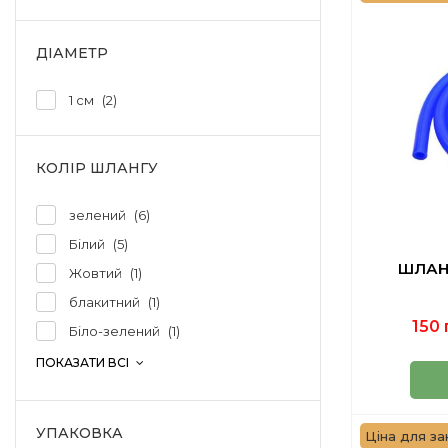
ДІАМЕТР
1 см
2
КОЛІР ШЛАНГУ
зелений
6
Білий
5
ШЛАН
Жовтий
1
блакитний
1
150 
Біло-зелений
1
ПОКАЗАТИ ВСІ
УПАКОВКА
Ціна для зак