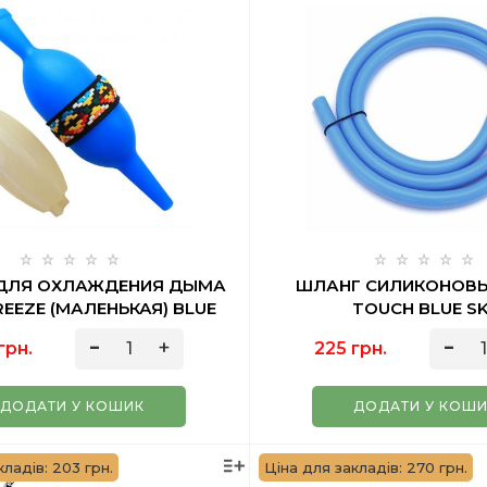
 ДЛЯ ОХЛАЖДЕНИЯ ДЫМА
ШЛАНГ СИЛИКОНОВЫ
EEZE (МАЛЕНЬКАЯ) BLUE
TOUCH BLUE S
грн.
225 грн.
ДОДАТИ У КОШИК
ДОДАТИ У КОШ
кладів: 203 грн.
Ціна для закладів: 270 грн.