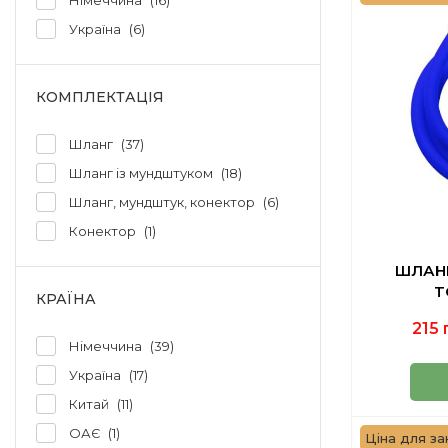
Німеччина
16
Україна
6
КОМПЛЕКТАЦІЯ
Шланг
37
Шланг із мундштуком
18
Шланг, мундштук, конектор
6
Конектор
1
ШЛАН
T
КРАЇНА
215 
Німеччина
39
Україна
17
Китай
11
ОАЄ
1
Ціна для зак