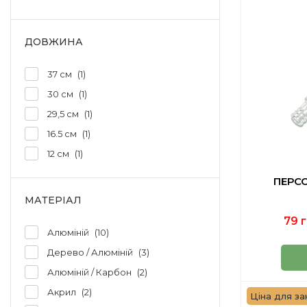
ДОВЖИНА
37 см
1
30 см
1
29,5 см
1
16.5 см
1
12 см
1
ПЕРС
МАТЕРІАЛ
79 г
Алюміній
10
Дерево / Алюміній
3
Алюміній / Карбон
2
Акрил
2
Ціна для зак