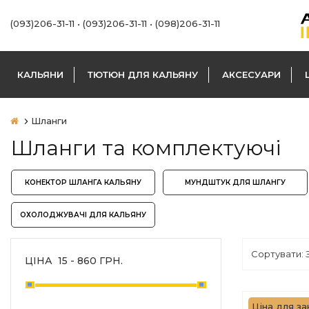
(093)206-31-11
•
(093)206-31-11
•
(098)206-31-11
КАЛЬЯНИ
ТЮТЮН ДЛЯ КАЛЬЯНУ
АКСЕСУАРИ
Шланги
Шланги та комплектуючі
КОНЕКТОР ШЛАНГА КАЛЬЯНУ
МУНДШТУК ДЛЯ ШЛАНГУ
ОХОЛОДЖУВАЧІ ДЛЯ КАЛЬЯНУ
ЦІНА
15
-
860
ГРН.
Ціна для за