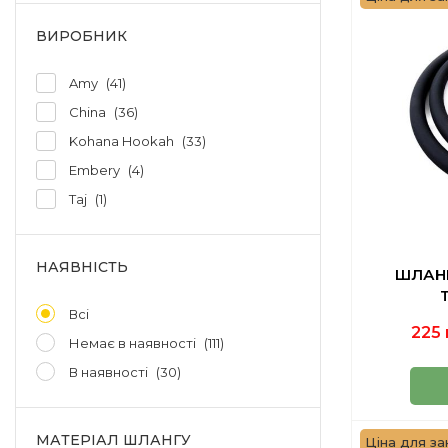
ВИРОБНИК
Amy
41
China
36
Kohana Hookah
33
Embery
4
Taj
1
НАЯВНІСТЬ
ШЛАН
Всі
225 
Немає в наявності
111
В наявності
30
МАТЕРІАЛ ШЛАНГУ
Ціна для зак