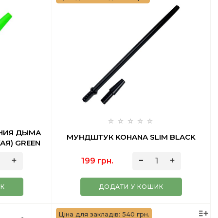
НИЯ ДЫМА
МУНДШТУК KOHANA SLIM BLACK
АЯ) GREEN
199 грн.
ИК
ДОДАТИ У КОШИК
Ціна для закладів: 540 грн.