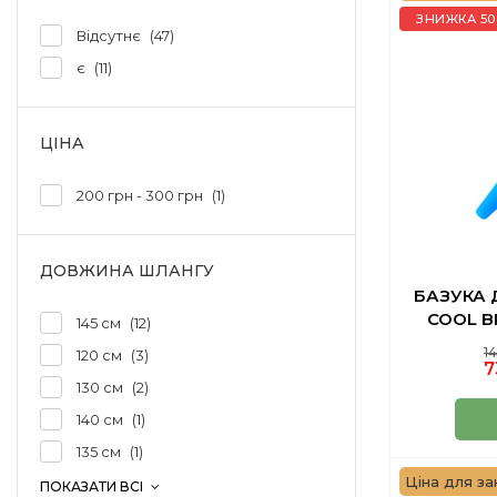
ЗНИЖКА 50
Відсутнє
47
є
11
ЦІНА
200 грн - 300 грн
1
ДОВЖИНА ШЛАНГУ
БАЗУКА
COOL B
145 см
12
14
120 см
3
7
130 см
2
140 см
1
135 см
1
Ціна для зак
ПОКАЗАТИ ВСІ