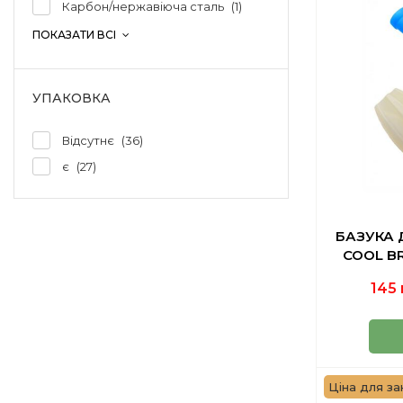
Карбон/нержавіюча сталь
1
ПОКАЗАТИ ВСІ
УПАКОВКА
Відсутнє
36
є
27
БАЗУКА
COOL BR
145 
Ціна для за