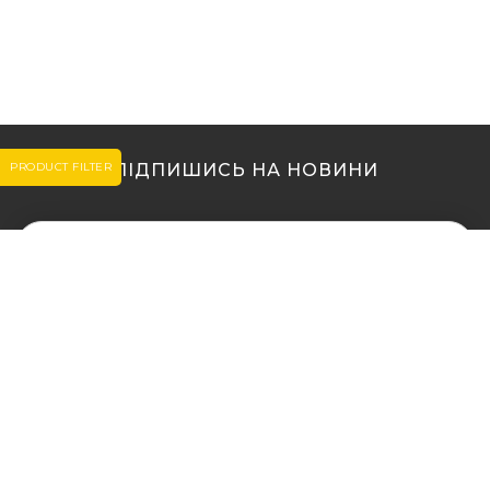
PRODUCT FILTER
ПІДПИШИСЬ НА НОВИНИ
МИ В ІНШИХ МІСТАХ
МИ В ІНШИХ МІСТАХ
Купити кальян у Житомирі
Купити кальян Львів
Купити кальян у Сумах
Купити кальян Одеса