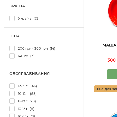
КРАЇНА
Україна
72
ЦІНА
ЧАША 
200 грн - 300 грн
14
140 гр
3
300 
ОБСЯГ ЗАБИВАННЯ
12-15 г
146
Ціна для за
10-12 г
83
8-10 г
20
13-15 г
8
10 -15 г
3