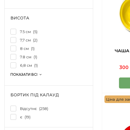
ВИСОТА
7.5 см
5
7,7 см
2
8 см
1
ЧАША 
7.8 см
1
6,8 см
1
300 
ПОКАЗАТИ ВСІ
БОРТИК ПІД КАЛАУД
Ціна для за
Відсутнє
258
є
19