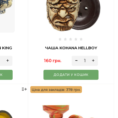
 KING
ЧАША KOHANA HELLBOY
160 грн.
ИК
ДОДАТИ У КОШИК
Ціна для закладів: 378 грн.