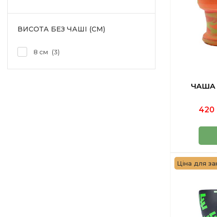
ВИСОТА БЕЗ ЧАШІ (СМ)
8 см
3
ЧАША 
420 
Ціна для за