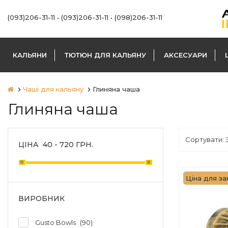
(093)206-31-11
•
(093)206-31-11
•
(098)206-31-11
КАЛЬЯНИ
ТЮТЮН ДЛЯ КАЛЬЯНУ
АКСЕСУАРИ
Чаші для кальяну
Глиняна чаша
Глиняна чаша
ЦІНА
40
-
720
ГРН.
Ціна для зак
ВИРОБНИК
Gusto Bowls
90