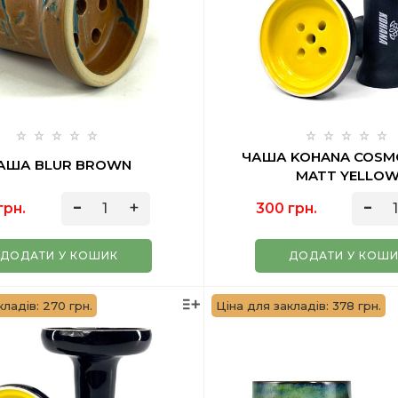
ЧАША KOHANA COSM
АША BLUR BROWN
MATT YELLO
грн.
300 грн.
ДОДАТИ У КОШИК
ДОДАТИ У КОШ
кладів: 270 грн.
Ціна для закладів: 378 грн.