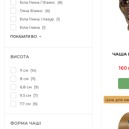
Біла Глина / Фаянс
8
Гліна Фаянс
6
Біла Глина, глазур
1
Біла глина
1
ПОКАЗАТИ ВСІ
ЧАША 
ВИСОТА
160 
11 см
14
8 см
11
6,8 см
9
9,5 см
7
Ціна для зак
7,7 см
6
ФОРМА ЧАШІ