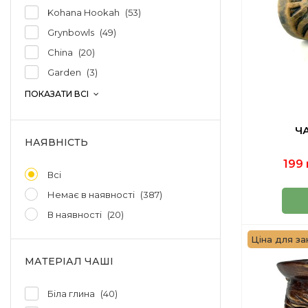
Kohana Hookah
53
Grynbowls
49
China
20
Garden
3
ПОКАЗАТИ ВСІ
ЧА
НАЯВНІСТЬ
199 
Всі
Немає в наявності
387
В наявності
20
Ціна для зак
МАТЕРІАЛ ЧАШІ
Біла глина
40