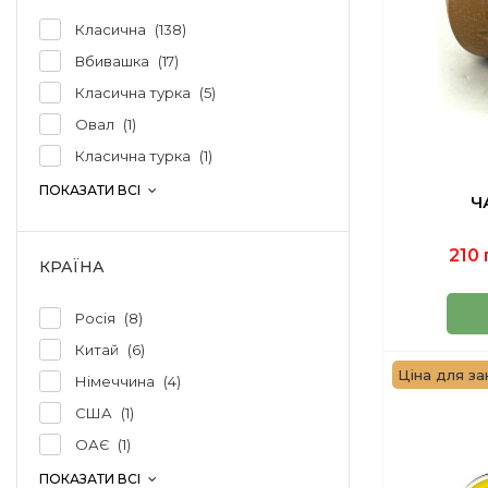
Класична
138
Вбивашка
17
Класична турка
5
Овал
1
Класична турка
1
ПОКАЗАТИ ВСІ
Ч
210 
КРАЇНА
Росія
8
Китай
6
Ціна для за
Німеччина
4
США
1
ОАЄ
1
ПОКАЗАТИ ВСІ