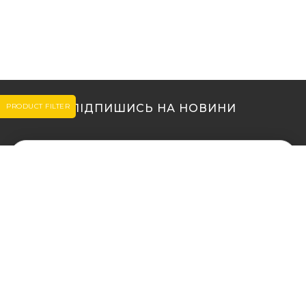
PRODUCT FILTER
ПІДПИШИСЬ НА НОВИНИ
МИ В ІНШИХ МІСТАХ
МИ В ІНШИХ МІСТАХ
Купити кальян у Житомирі
Купити кальян Львів
Купити кальян у Сумах
Купити кальян Одеса