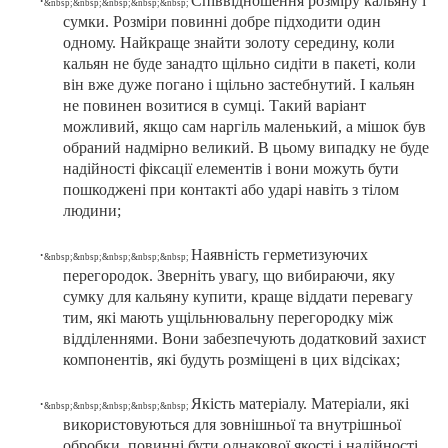
·
Співвідношення розміру кальяну і
&
nbsp
;&
nbsp
;&
nbsp
;&
nbsp
;&
nbsp
;
сумки. Розміри повинні добре підходити один
одному. Найкраще знайти золоту середину, коли
кальян не буде занадто щільно сидіти в пакеті, коли
він вже дуже погано і щільно застебнутий. І кальян
не повинен возитися в сумці. Такий варіант
можливий, якщо сам наргіль маленький, а мішок був
обраний надмірно великий. В цьому випадку не буде
надійності фіксації елементів і вони можуть бути
пошкоджені при контакті або ударі навіть з тілом
людини;
·
Наявність герметизуючих
&
nbsp
;&
nbsp
;&
nbsp
;&
nbsp
;&
nbsp
;
перегородок. Зверніть увагу, що вибираючи, яку
сумку для кальяну купити, краще віддати перевагу
тим, які мають ущільнювальну перегородку між
відділеннями. Вони забезпечують додатковий захист
компонентів, які будуть розміщені в цих відсіках;
·
Якість матеріалу. Матеріали, які
&
nbsp
;&
nbsp
;&
nbsp
;&
nbsp
;&
nbsp
;
використовуються для зовнішньої та внутрішньої
обробки, повинні бути однакової якості і надійності.