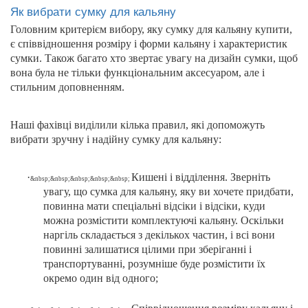
Як вибрати сумку для кальяну
Головним критерієм вибору, яку сумку для кальяну купити,
є співвідношення розміру і форми кальяну і характеристик
сумки. Також багато хто звертає увагу на дизайн сумки, щоб
вона була не тільки функціональним аксесуаром, але і
стильним доповненням.
Наші фахівці виділили кілька правил, які допоможуть
вибрати зручну і надійну сумку для кальяну:
·
Кишені і відділення. Зверніть
&
nbsp
;&
nbsp
;&
nbsp
;&
nbsp
;&
nbsp
;
увагу, що сумка для кальяну, яку ви хочете придбати,
повинна мати спеціальні відсіки і відсіки, куди
можна розмістити комплектуючі кальяну. Оскільки
наргіль складається з декількох частин, і всі вони
повинні залишатися цілими при зберіганні і
транспортуванні, розумніше буде розмістити їх
окремо один від одного;