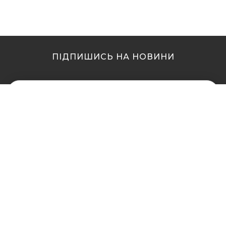
ПІДПИШИСЬ НА НОВИНИ
МИ В ІНШИХ МІСТАХ
МИ В ІНШИХ МІСТАХ
Купити кальян у Житомирі
Купити кальян Львів
Купити кальян у Сумах
Купити кальян Одеса
Купити кальян Вінниця
Купити кальян Полтава
Купити кальян Дніпро
Купити кальян Рівне