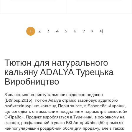
1
2
3
4
5
6
7
>
>|
Тютюн для натурального
кальяну
ADALYA
Турецька
Виробництво
З'являються на ринку кальянних відносно недавно
(B&
nbsp
;2015), тютюн
Adalya
стрімко завойовує аудиторію
любителів куріння кальяну, Перш за все, в Європейські країни,
що володіють оптимальним поєднанням параметрів «якостей»
О-Прайс». Продукт виробляється в Туреччині, в основному на
експорт, розфасований в упако ВКІ Автори&
nbsp
;50 грамів як
найпопулярніший роздрібний обсяг для продажу, але є також