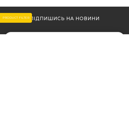
PRODUCT FILTER
ПІДПИШИСЬ НА НОВИНИ
МИ В ІНШИХ МІСТАХ
МИ В ІНШИХ МІСТАХ
Купити кальян у Житомирі
Купити кальян Львів
Купити кальян у Сумах
Купити кальян Одеса
Купити кальян Вінниця
Купити кальян Полтава
Купити кальян Дніпро
Купити кальян Рівне
(Дніпропетровськ)
Купити кальян Харків