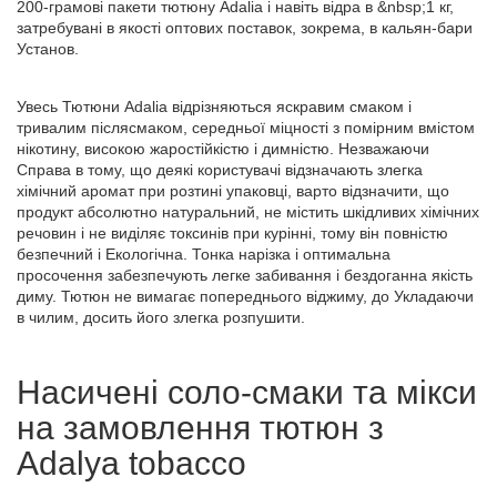
200-грамові пакети тютюну Adalia і навіть відра в &
nbsp
;1 кг,
затребувані в якості оптових поставок, зокрема, в кальян-бари
Установ.
Увесь Тютюни Adalia відрізняються яскравим смаком і
тривалим післясмаком, середньої міцності з помірним вмістом
нікотину, високою жаростійкістю і димністю. Незважаючи
Справа в тому, що деякі користувачі відзначають злегка
хімічний аромат при розтині упаковці, варто відзначити, що
продукт абсолютно натуральний, не містить шкідливих хімічних
речовин і не виділяє токсинів при курінні, тому він повністю
безпечний і Екологічна. Тонка нарізка і оптимальна
просочення забезпечують легке забивання і бездоганна якість
диму. Тютюн не вимагає попереднього віджиму, до Укладаючи
в чилим, досить його злегка розпушити.
Насичені соло-смаки та мікси
на замовлення тютюн з
Adalya
tobacco