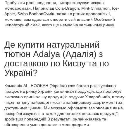
Пробувати різні поєднання, використовуючи яскраві
моноаромати, Наприклад
Cola
-
Dragon
,
Mint
-
Cinnamon
,
Ice
-
Apple
,
Swiss
Bonbon
Суміш тютюн в різних пропорціях і,
можливо, вам вдасться створити свій власний Особливий
неповторний смак, якого ще немає на кальянному ринку.
Де купити натуральний
тютюн
Adalya
(Адалія) з
доставкою по Києву та по
Україні?
Компанія
ALLHOOKAH
(Україна) вже багато років успішно
працює на ринку України кальянная продукція, що пропонує
виключно оригінальну продукцію ведучих X виробників, в тому
числі тютюну найвищої якості в найширшому асортимент і за
доступними цінами. Ми можемо оформити замовлення як на
роздрібні закупівлі, а також для оптових поставок продукції,
зробивши попередній В результаті, онлайн-заявка та
обговорення умов доставки з менеджерами.