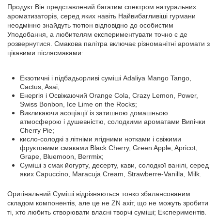
Продукт Він представлений багатим спектром натуральних
ароматизаторів, серед яких навіть Найвибагливіші гурмани
неодмінно знайдуть тютюн відповідно до особистим
Уподобання, а любителям експериментувати точно є де
розвернутися. Смакова палітра включає різноманітні аромати з
цікавими післясмаками:
Екзотичні і підбадьорливі суміші
Adaliya
Mango
Tango
,
Cactus
,
Asai
;
Енергія
і
Освіжаючий
Orange
Cola
,
Crazy
Lemon
,
Power
,
Swiss
Bonbon
,
Ice
Lime
on
the
Rocks
;
Викликаючи асоціації із затишною домашньою
атмосферою і душевністю, солодкими ароматами Випічки
Cherry
Pie
;
кисло-солодкі з літніми ягідними нотками і свіжими
фруктовими смаками
Black
Cherry
,
Green
Apple
,
Apricot
,
Grape
,
Bluemoon
,
Berrmix
;
Суміші з смак йогурту, десерту, кави, солодкої ванілі, серед
яких
Capuccino
,
Maracuja
Cream
,
Strawberre
-
Vanilla
,
Milk
.
Оригінальний Суміші відрізняються тонко збалансованим
складом компонентів, але це не ZN ахіт, що не можуть зробити
ті, хто любить створювати власні творчі суміші; Експериментів.