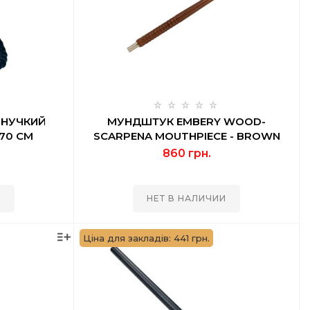
ГНУЧКИЙ
МУНДШТУК EMBERY WOOD-
 70 СМ
SCARPENA MOUTHPIECE - BROWN
860 грн.
И
НЕТ В НАЛИЧИИ
Ціна для закладів: 441 грн.