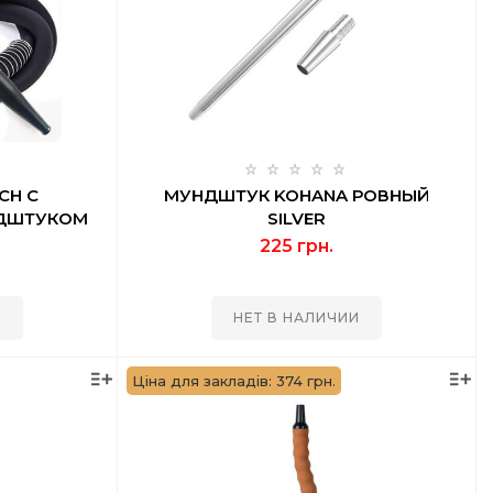
CH С
МУНДШТУК KOHANA РОВНЫЙ
НДШТУКОМ
SILVER
K
225 грн.
И
НЕТ В НАЛИЧИИ
Ціна для закладів: 374 грн.