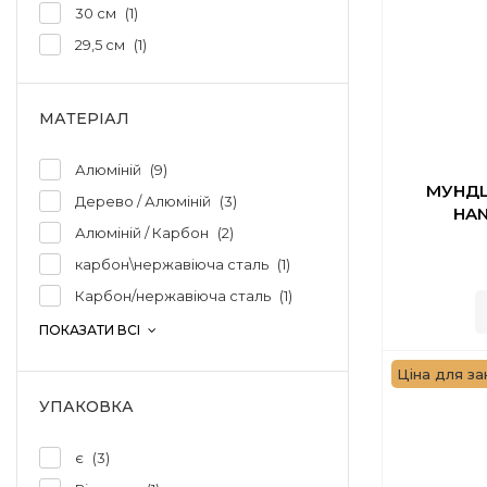
30 см
1
29,5 см
1
МАТЕРІАЛ
Алюміній
9
МУНДШ
Дерево / Алюміній
3
HAN
Алюміній / Карбон
2
карбон\нержавіюча сталь
1
Карбон/нержавіюча сталь
1
ПОКАЗАТИ ВСІ
Ціна для зак
УПАКОВКА
є
3