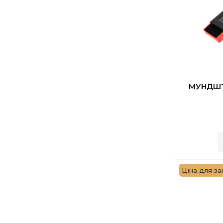
МУНДШТ
Ціна для за