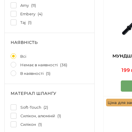
Amy
11
Embery
4
Taj
1
НАЯВНІСТЬ
МУНДШТ
Всі
Немає в наявності
36
199 
В наявності
5
МАТЕРІАЛ ШЛАНГУ
Ціна для за
Soft-Touch
2
Силікон, алюміній
1
Силікон
1