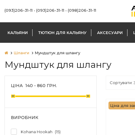
(093)206-31-11
•
(093)206-31-11
•
(098)206-31-11
КАЛЬЯНИ
ТЮТЮН ДЛЯ КАЛЬЯНУ
АКСЕСУАРИ
Шланги
Мундштук для шлангу
Мундштук для шлангу
ЦІНА
140
-
860
ГРН.
Ціна для зак
ВИРОБНИК
Kohana Hookah
15