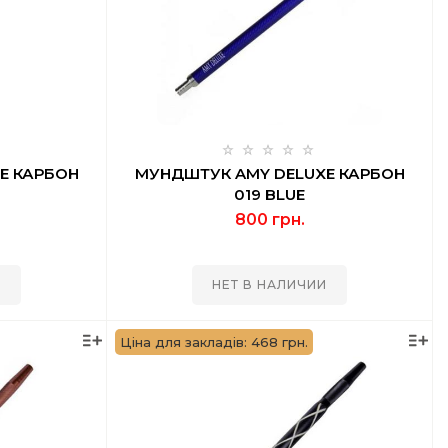
E КАРБОН
МУНДШТУК AMY DELUXE КАРБОН
019 BLUE
800 грн.
И
НЕТ В НАЛИЧИИ
Ціна для закладів: 468 грн.