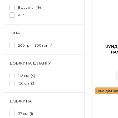
Відсутнє
19
є
9
ЦІНА
200 грн - 300 грн
1
МУНД
HA
ДОВЖИНА ШЛАНГУ
145 см
4
150 см
3
Ціна для зак
ДОВЖИНА
37 см
1