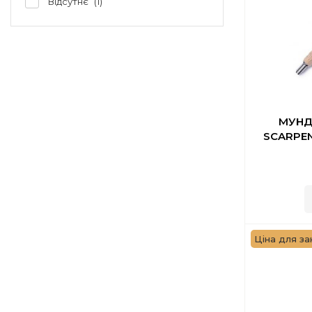
Відсутнє
1
МУНД
SCARPEN
Ціна для за