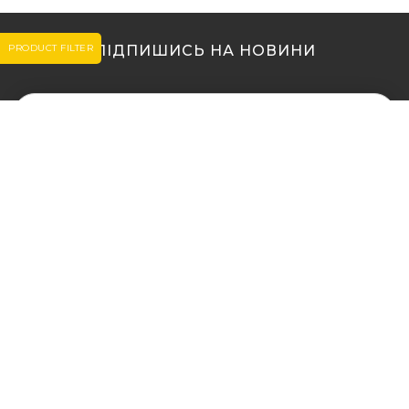
PRODUCT FILTER
ПІДПИШИСЬ НА НОВИНИ
МИ В ІНШИХ МІСТАХ
МИ В ІНШИХ МІСТАХ
Купити кальян у Житомирі
Купити кальян Львів
Купити кальян у Сумах
Купити кальян Одеса
Купити кальян Вінниця
Купити кальян Полтава
Купити кальян Дніпро
Купити кальян Рівне
(Дніпропетровськ)
Купити кальян Харків
Купити кальян Запоріжжя