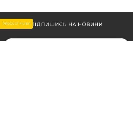
PRODUCT FILTER
ПІДПИШИСЬ НА НОВИНИ
МИ В ІНШИХ МІСТАХ
МИ В ІНШИХ МІСТАХ
Купити кальян у Житомирі
Купити кальян Львів
Купити кальян у Сумах
Купити кальян Одеса
Купити кальян Вінниця
Купити кальян Полтава
Купити кальян Дніпро
Купити кальян Рівне
(Дніпропетровськ)