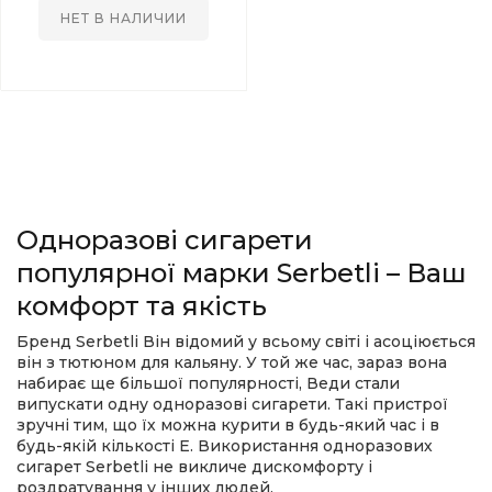
НЕТ В НАЛИЧИИ
Одноразові сигарети
популярної марки
Serbetli
– Ваш
комфорт та якість
Бренд
Serbetli
Він відомий у всьому світі і асоціюється
він з тютюном для кальяну. У той же час, зараз вона
набирає ще більшої популярності, Веди стали
випускати одну одноразові сигарети. Такі пристрої
зручні тим, що їх можна курити в будь-який час і в
будь-якій кількості E. Використання одноразових
сигарет
Serbetli
не викличе дискомфорту і
роздратування у інших людей.