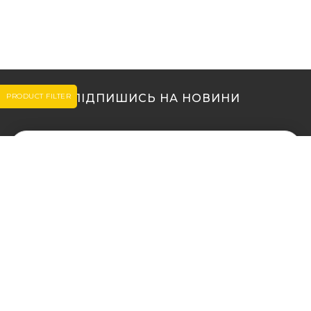
PRODUCT FILTER
ПІДПИШИСЬ НА НОВИНИ
МИ В ІНШИХ МІСТАХ
МИ В ІНШИХ МІСТАХ
Купити кальян у Житомирі
Купити кальян Львів
Купити кальян у Сумах
Купити кальян Одеса
Купити кальян Вінниця
Купити кальян Полтава