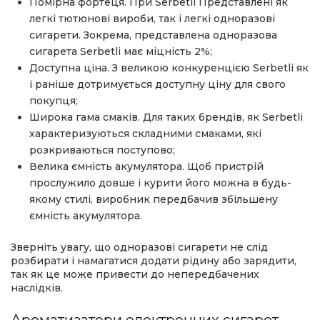
Помірна фортеця. При
Serbetli
Представлені як
легкі тютюнові вироби, так і легкі одноразові
сигарети. Зокрема, представлена одноразова
сигарета
Serbetli
має міцність 2%;
Доступна ціна. З великою конкуренцією
Serbetli
як
і раніше дотримується доступну ціну для свого
покупця;
Широка гама смаків. Для таких брендів, як
Serbetli
характеризуються складними смаками, які
розкриваються поступово;
Велика ємність акумулятора. Щоб пристрій
прослужило довше і курити його можна в будь-
якому стилі, виробник передбачив збільшену
ємність акумулятора.
Зверніть увагу, що одноразові сигарети не слід
розбирати і намагатися додати рідину або зарядити,
так як це може привести до непередбачених
наслідків.