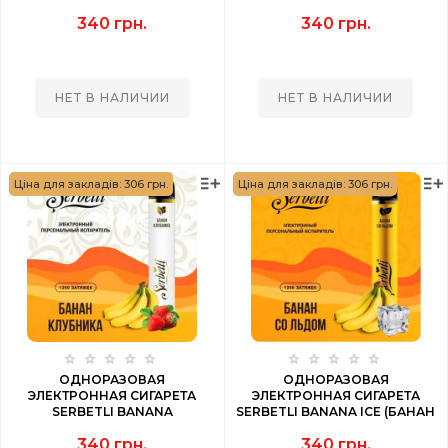
(ЕЖЕВИКА СО ЛЬДОМ) 1200
(ЯГОДНАЯ ХВОЯ ) 1200 PUFF
340 грн.
340 грн.
PUFF
НЕТ В НАЛИЧИИ
НЕТ В НАЛИЧИИ
Ціна для закладів: 306 грн.
Ціна для закладів: 306 грн.
ОДНОРАЗОВАЯ
ОДНОРАЗОВАЯ
ЭЛЕКТРОННАЯ СИГАРЕТА
ЭЛЕКТРОННАЯ СИГАРЕТА
SERBETLI BANANA
SERBETLI BANANA ICE (БАНАН
STRAWBERRY (БАНАН
СО ЛЬДОМ) 1200 PUFF
340 грн.
340 грн.
КЛУБНИКА) 1200 PUFF