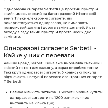
Одноразова сигарета
Serbetli
Це простий пристрій,
який чимось схожий на багаторазовий Нічого собі
вейп. Тільки електронні сигарети, які
використовуються одноразово, не вимагають
помилковий догляд і дорога заміна деталей. У разі
виходу з ладу такий пристрій просто необхідно
замінити.
Одноразові сигарети
Serbetli
-
Кайке у них є переваги
Раніше бренд
Serbetli
Вона вже виробляла смачний і
якісний тютюн для кальяну, а зараз виробляє тонни
Такі круті одноразові сигарети. Українські покупці
відзначають наступні переваги електронних сигарет:
T
Serbetli
:
Велика кількість затяжок. З
Serbetli
Можна купити
одноразові сигарети на 1200 затяжок, яких
вистачить на кілька Дні;