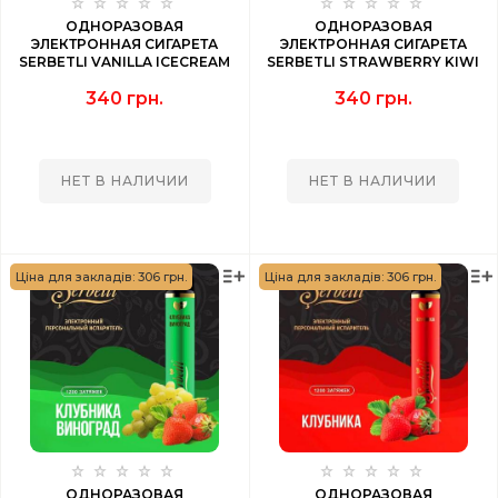
ОДНОРАЗОВАЯ
ОДНОРАЗОВАЯ
ЭЛЕКТРОННАЯ СИГАРЕТА
ЭЛЕКТРОННАЯ СИГАРЕТА
SERBETLI VANILLA ICECREAM
SERBETLI STRAWBERRY KIWI
(ВАНИЛЬНОЕ МОРОЖЕНОЕ)
(КЛУБНИКА КИВИ) 1200 PUFF
340 грн.
340 грн.
1200 PUFF
НЕТ В НАЛИЧИИ
НЕТ В НАЛИЧИИ
Ціна для закладів: 306 грн.
Ціна для закладів: 306 грн.
ОДНОРАЗОВАЯ
ОДНОРАЗОВАЯ