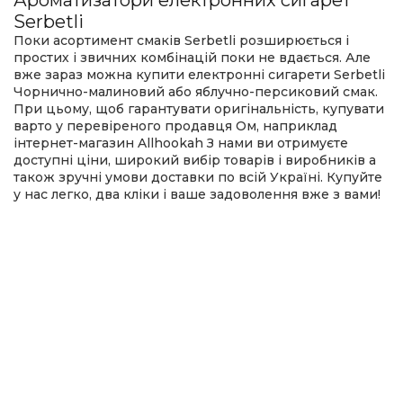
Ароматизатори електронних сигарет
Serbetli
Поки асортимент смаків
Serbetli
розширюється і
простих і звичних комбінацій поки не вдається. Але
вже зараз можна купити електронні сигарети
Serbetli
Чорнично-малиновий або яблучно-персиковий смак.
При цьому, щоб гарантувати оригінальність, купувати
варто у перевіреного продавця Ом, наприклад
інтернет-магазин
Allhookah
З нами ви отримуєте
доступні ціни, широкий вибір товарів і виробників а
також зручні умови доставки по всій Україні. Купуйте
у нас легко, два кліки і ваше задоволення вже з вами!