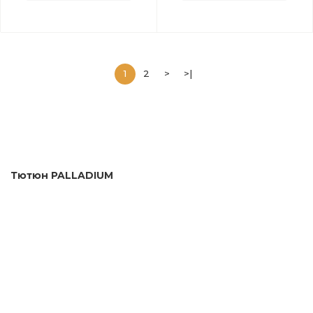
1
2
>
>|
Тютюн PALLADIUM