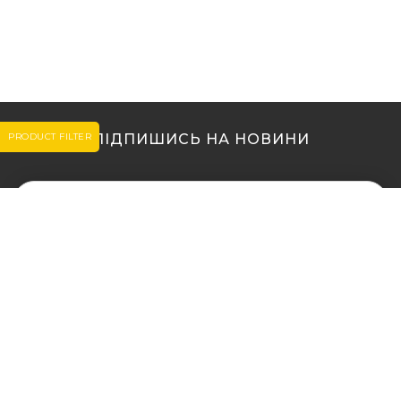
PRODUCT FILTER
ПІДПИШИСЬ НА НОВИНИ
МИ В ІНШИХ МІСТАХ
МИ В ІНШИХ МІСТАХ
Купити кальян у Житомирі
Купити кальян Львів
Купити кальян у Сумах
Купити кальян Одеса